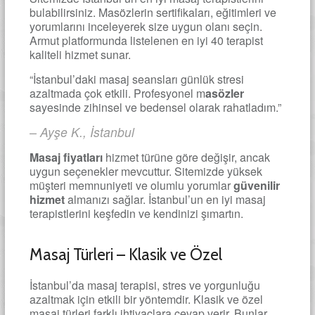
bulabilirsiniz. Masözlerin sertifikaları, eğitimleri ve
yorumlarını inceleyerek size uygun olanı seçin.
Armut platformunda listelenen en iyi 40 terapist
kaliteli hizmet sunar.
“İstanbul’daki masaj seansları günlük stresi
azaltmada çok etkili. Profesyonel m
asözler
sayesinde zihinsel ve bedensel olarak rahatladım.”
– Ayşe K., İstanbul
Masaj fiyatları
hizmet türüne göre değişir, ancak
uygun seçenekler mevcuttur. Sitemizde yüksek
müşteri memnuniyeti ve olumlu yorumlar
güvenilir
hizmet
almanızı sağlar. İstanbul’un en iyi masaj
terapistlerini keşfedin ve kendinizi şımartın.
Masaj Türleri – Klasik ve Özel
İstanbul’da masaj terapisi, stres ve yorgunluğu
azaltmak için etkili bir yöntemdir. Klasik ve özel
masaj türleri farklı ihtiyaçlara cevap verir. Bunlar