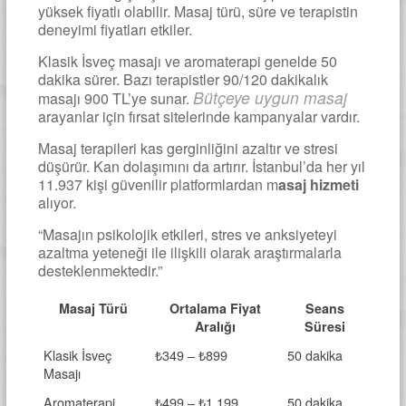
yüksek fiyatlı olabilir. Masaj türü, süre ve terapistin
deneyimi fiyatları etkiler.
Klasik İsveç masajı ve aromaterapi genelde 50
dakika sürer. Bazı terapistler 90/120 dakikalık
Bütçeye uygun masaj
masajı 900 TL’ye sunar.
arayanlar için fırsat sitelerinde kampanyalar vardır.
Masaj terapileri kas gerginliğini azaltır ve stresi
düşürür. Kan dolaşımını da artırır. İstanbul’da her yıl
11.937 kişi güvenilir platformlardan m
asaj hizmeti
alıyor.
“Masajın psikolojik etkileri, stres ve anksiyeteyi
azaltma yeteneği ile ilişkili olarak araştırmalarla
desteklenmektedir.”
Masaj Türü
Ortalama Fiyat
Seans
Aralığı
Süresi
Klasik İsveç
₺349 – ₺899
50 dakika
Masajı
Aromaterapi
₺499 – ₺1,199
50 dakika