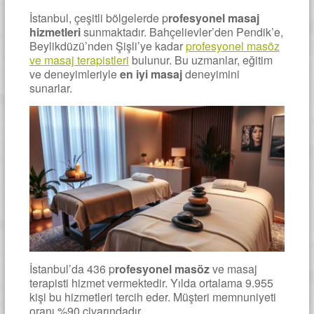
İstanbul, çeşitli bölgelerde p
rofesyonel masaj
hizmetleri
sunmaktadır. Bahçelievler’den Pendik’e,
Beylikdüzü’nden Şişli’ye kadar
profesyonel masöz
ve masaj terapistleri
bulunur. Bu uzmanlar, eğitim
ve deneyimleriyle
en iyi masaj
deneyimini
sunarlar.
İstanbul’da 436 p
rofesyonel masöz
ve masaj
terapisti hizmet vermektedir. Yılda ortalama 9.955
kişi bu hizmetleri tercih eder. Müşteri memnuniyeti
oranı %90 civarındadır.