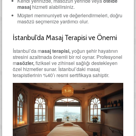
Kendi yerinizde, masözün yerinde veya
otelde
masaj
hizmeti alabilirsiniz.
Müşteri memnuniyeti ve değerlendirmeleri, doğru
masözü seçmenize yardımcı olur.
İstanbul’da Masaj Terapisi ve Önemi
İstanbul’da m
asaj terapisi,
yoğun şehir hayatının
stresini azaltmada önemli bir rol oynar. Profesyonel
m
asözler,
fiziksel ve zihinsel sağlığı destekleyen
özel hizmetler sunar. İstanbul’daki masaj
terapistlerinin %40’ı resmi sertifikaya sahiptir.