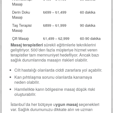
Masajı
Derin Doku
₺699 – ₺1,499
60 dakika
Masajı
Taş Terapisi
₺899 – ₺1,999
90 dakika
Masajı
Çift Masajı
₺1,499 – ₺2,999
60-90 dakika
Masaj terapistleri
sürekli eğitimlerle tekniklerini
geliştiriyor. 500’den fazla müşteriye hizmet veren
terapistler tam memnuniyet hedefliyor. Ancak bazı
sağlık durumlarında masajın riskleri olabilir.
Cilt hastalığı olanlarda ciddi zararlara yol açabilir.
Kan pıhtılaşma sorunu olanlarda kanamaya
neden olabilir.
Hamilelikte karın bölgesine masaj düşük riski
oluşturabilir.
İstanbul’da her bütçeye u
ygun masaj
seçenekleri
var. Sağlık durumunuzu dikkate alın ve uzman