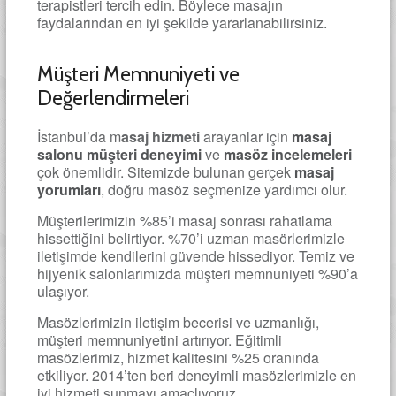
terapistleri tercih edin. Böylece masajın
faydalarından en iyi şekilde yararlanabilirsiniz.
Müşteri Memnuniyeti ve
Değerlendirmeleri
İstanbul’da m
asaj hizmeti
arayanlar için
masaj
salonu müşteri deneyimi
ve
masöz incelemeleri
çok önemlidir. Sitemizde bulunan gerçek
masaj
yorumları
, doğru masöz seçmenize yardımcı olur.
Müşterilerimizin %85’i masaj sonrası rahatlama
hissettiğini belirtiyor. %70’i uzman masörlerimizle
iletişimde kendilerini güvende hissediyor. Temiz ve
hijyenik salonlarımızda müşteri memnuniyeti %90’a
ulaşıyor.
Masözlerimizin iletişim becerisi ve uzmanlığı,
müşteri memnuniyetini artırıyor. Eğitimli
masözlerimiz, hizmet kalitesini %25 oranında
etkiliyor. 2014’ten beri deneyimli masözlerimizle en
iyi hizmeti sunmayı amaçlıyoruz.