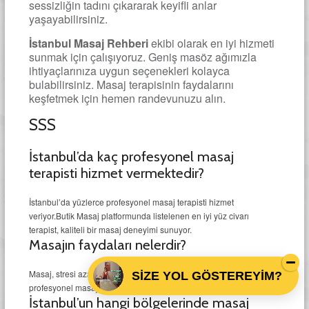
sessizliğin tadını çıkararak keyifli anlar
yaşayabilirsiniz.
İstanbul Masaj Rehberi
ekibi olarak en iyi hizmeti
sunmak için çalışıyoruz. Geniş masöz ağımızla
ihtiyaçlarınıza uygun seçenekleri kolayca
bulabilirsiniz. Masaj terapisinin faydalarını
keşfetmek için hemen randevunuzu alın.
SSS
İstanbul’da kaç profesyonel masaj
terapisti hizmet vermektedir?
İstanbul’da yüzlerce profesyonel masaj terapisti hizmet
veriyor.Butik Masaj platformunda listelenen en iyi yüz civarı
terapist, kaliteli bir masaj deneyimi sunuyor.
Masajın faydaları nelerdir?
Masaj, stresi azaltır ve kan dolaşımını artırır. İstanbul’da
SİZE YOL GÖSTEREYİM?
profesyonel masaj, fiziksel ve zihinsel yenilenme sağlar.
İstanbul’un hangi bölgelerinde masaj